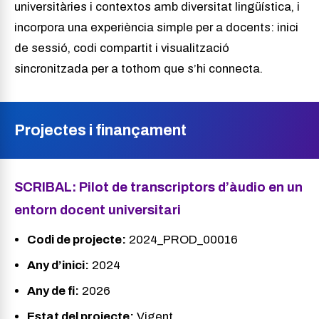
universitàries i contextos amb diversitat lingüística, i
incorpora una experiència simple per a docents: inici
de sessió, codi compartit i visualització
sincronitzada per a tothom que s’hi connecta.
Projectes i finançament
SCRIBAL: Pilot de transcriptors d’àudio en un
entorn docent universitari
Codi de projecte:
2024_PROD_00016
Any d’inici:
2024
Any de fi:
2026
Estat del projecte:
Vigent