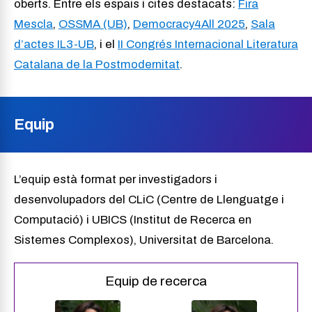
oberts. Entre els espais i cites destacats:
Fira
Mescla
,
OSSMA (UB)
,
Democracy4All 2025
,
Sala
d’actes IL3-UB
, i el
II Congrés Internacional Literatura
Catalana de la Postmodernitat
.
Equip
L’equip està format per investigadors i
desenvolupadors del CLiC (Centre de Llenguatge i
Computació) i UBICS (Institut de Recerca en
Sistemes Complexos), Universitat de Barcelona.
Equip de recerca