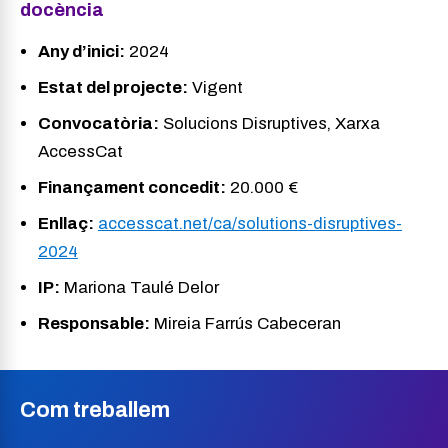
docència
Any d’inici:
2024
Estat del projecte:
Vigent
Convocatòria:
Solucions Disruptives, Xarxa
AccessCat
Finançament concedit:
20.000 €
Enllaç:
accesscat.net/ca/solutions-disruptives-
2024
IP:
Mariona Taulé Delor
Responsable:
Mireia Farrús Cabeceran
Com treballem