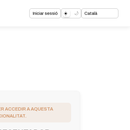
☀️
🌙
Iniciar sessió
Català
PER ACCEDIR A AQUESTA
IONALITAT.